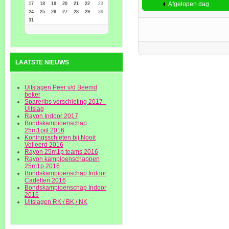
Afgelopen dag
17
18
19
20
21
22
23
24
25
26
27
28
29
30
31
LAATSTE NIEUWS
Uitslagen Peer v/d Beemd
beker
Spareribs verschieting 2017 -
Uitslag
Rayon Indoor 2017
Bondskampioenschap
25m1pijl 2016
Koningsschieten bij Nooit
Volleerd 2016
Rayon 25m1p teams 2016
Rayon kampioenschappen
25m1p 2016
Bondskampioenschap Indoor
Cadetten 2016
Bondskampioenschap Indoor
2016
Uitslagen RK / BK / NK