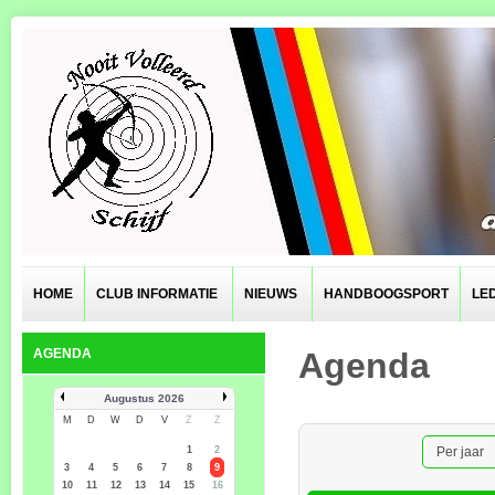
HOME
CLUB INFORMATIE
NIEUWS
HANDBOOGSPORT
LE
AGENDA
Agenda
Augustus 2026
M
D
W
D
V
Z
Z
1
2
Per jaar
3
4
5
6
7
8
9
10
11
12
13
14
15
16