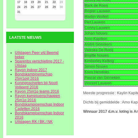
Jeffrey de Rooij
17
18
19
20
21
22
23
Mark de Rooij
24
25
26
27
28
29
30
Rogier Lauwen
31
Martijn Wolfert
Piet Lauwen
Conny Lauwen
Johan Nouws
LAATSTE NIEUWS
Arno Kapitein
André Gommers
Valeska De Rooij
Uitslagen Peer v/d Beemd
Brigitte Nouws
beker
Kimberley Ketting
Spareribs verschieting 2017 -
Uitslag
Simon Nouws
Rayon Indoor 2017
Koos Hendriks
Bondskampioenschap
Pascal van Ginneken
25m1pijl 2016
Koningsschieten bij Nooit
Vincent Lauwen
Volleerd 2016
Rayon 25m1p teams 2016
Meeste progressie : Kaylin Kapit
Rayon kampioenschappen
25m1p 2016
Dichts bij gemiddelde : Arno Kap
Bondskampioenschap Indoor
Cadetten 2016
Winnaar 2017 d.m.v. loting is 
Bondskampioenschap Indoor
2016
Uitslagen RK / BK / NK