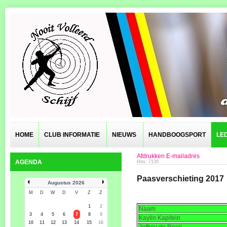
HOME
CLUB INFORMATIE
NIEUWS
HANDBOOGSPORT
LE
Afdrukken
E-mailadres
AGENDA
Hits: 7135
Paasverschieting 2017
Augustus 2026
M
D
W
D
V
Z
Z
1
2
Naam
3
4
5
6
7
8
9
Kaylin Kapitein
10
11
12
13
14
15
16