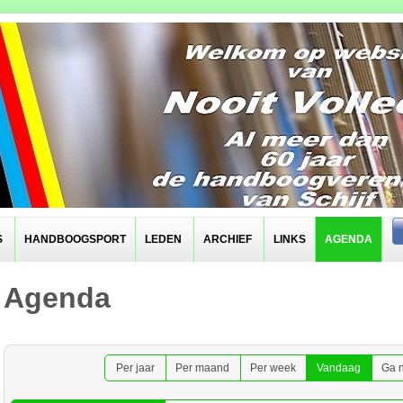
S
HANDBOOGSPORT
LEDEN
ARCHIEF
LINKS
AGENDA
Agenda
Per jaar
Per maand
Per week
Vandaag
Ga 