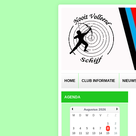
HOME
CLUB INFORMATIE
NIEUW
AGENDA
Augustus 2026
M
D
W
D
V
Z
Z
1
2
3
4
5
6
7
8
9
10
11
12
13
14
15
16