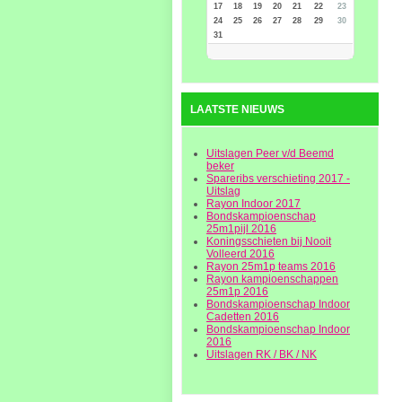
17
18
19
20
21
22
23
24
25
26
27
28
29
30
31
LAATSTE NIEUWS
Uitslagen Peer v/d Beemd
beker
Spareribs verschieting 2017 -
Uitslag
Rayon Indoor 2017
Bondskampioenschap
25m1pijl 2016
Koningsschieten bij Nooit
Volleerd 2016
Rayon 25m1p teams 2016
Rayon kampioenschappen
25m1p 2016
Bondskampioenschap Indoor
Cadetten 2016
Bondskampioenschap Indoor
2016
Uitslagen RK / BK / NK