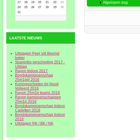
Afgelopen dag
17
18
19
20
21
22
23
24
25
26
27
28
29
30
31
LAATSTE NIEUWS
Uitslagen Peer v/d Beemd
beker
Spareribs verschieting 2017 -
Uitslag
Rayon Indoor 2017
Bondskampioenschap
25m1pijl 2016
Koningsschieten bij Nooit
Volleerd 2016
Rayon 25m1p teams 2016
Rayon kampioenschappen
25m1p 2016
Bondskampioenschap Indoor
Cadetten 2016
Bondskampioenschap Indoor
2016
Uitslagen RK / BK / NK