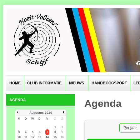
HOME
CLUB INFORMATIE
NIEUWS
HANDBOOGSPORT
LE
AGENDA
Agenda
Augustus 2026
M
D
W
D
V
Z
Z
1
2
Per jaar
3
4
5
6
7
8
9
10
11
12
13
14
15
16