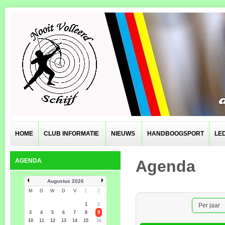
HOME
CLUB INFORMATIE
NIEUWS
HANDBOOGSPORT
LE
AGENDA
Agenda
Augustus 2026
M
D
W
D
V
Z
Z
1
2
Per jaar
3
4
5
6
7
8
9
10
11
12
13
14
15
16