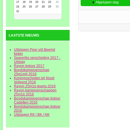
Afgelopen dag
17
18
19
20
21
22
23
24
25
26
27
28
29
30
31
LAATSTE NIEUWS
Uitslagen Peer v/d Beemd
beker
Spareribs verschieting 2017 -
Uitslag
Rayon Indoor 2017
Bondskampioenschap
25m1pijl 2016
Koningsschieten bij Nooit
Volleerd 2016
Rayon 25m1p teams 2016
Rayon kampioenschappen
25m1p 2016
Bondskampioenschap Indoor
Cadetten 2016
Bondskampioenschap Indoor
2016
Uitslagen RK / BK / NK