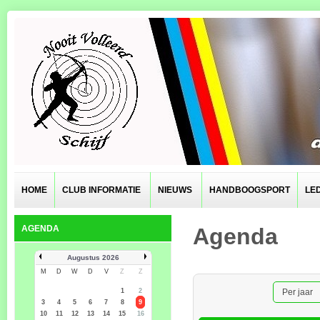
HOME
CLUB INFORMATIE
NIEUWS
HANDBOOGSPORT
LE
AGENDA
Agenda
Augustus 2026
M
D
W
D
V
Z
Z
1
2
Per jaar
3
4
5
6
7
8
9
10
11
12
13
14
15
16