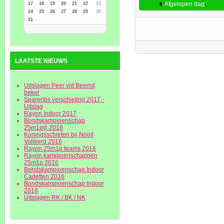
Afgelopen dag
17
18
19
20
21
22
23
24
25
26
27
28
29
30
31
LAATSTE NIEUWS
Uitslagen Peer v/d Beemd
beker
Spareribs verschieting 2017 -
Uitslag
Rayon Indoor 2017
Bondskampioenschap
25m1pijl 2016
Koningsschieten bij Nooit
Volleerd 2016
Rayon 25m1p teams 2016
Rayon kampioenschappen
25m1p 2016
Bondskampioenschap Indoor
Cadetten 2016
Bondskampioenschap Indoor
2016
Uitslagen RK / BK / NK